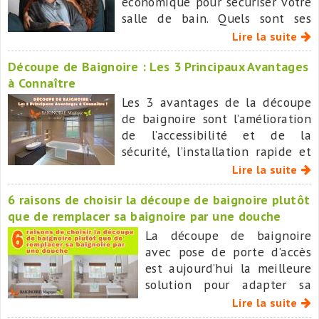
économique pour sécuriser votre
salle de bain. Quels sont ses
avantages, et pourquoi
Lire la suite
BAIGNOIRE MAGIQUE est
Découpe de Baignoire : Les 3 Principaux Avantages
aujourd’hui le leader national
à Connaître
dans ce domaine ?
Les 3 avantages de la découpe
de baignoire sont l’amélioration
de l’accessibilité et de la
sécurité, l’installation rapide et
peu invasive, le coût moindre
Lire la suite
que celui d’un remplacement
6 raisons de choisir la découpe de baignoire plutôt
complet de baignoire.
que de remplacer sa baignoire par une douche
La découpe de baignoire
avec pose de porte d’accès
est aujourd’hui la meilleure
solution pour adapter sa
salle de bain à moindre
Lire la suite
coût, sans bouleverser ses