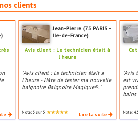
nos clients
Jean-Pierre (75 PARIS -
e)
Ile-de-France)
très
Avis client : Le technicien était à
Cet
l'heure
ion
"Avis client : Le technicien était a
"Avis 
je
l'heure - Hâte de tester ma nouvelle
est v
baignoire Baignoire Magique®."
prend
bains 
Note:
5
sur
5
Note:
4.
ite
Lire la suite