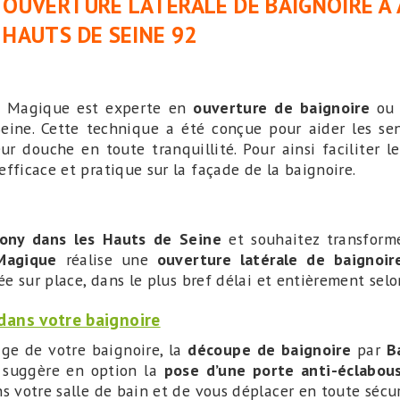
OUVERTURE LATÉRALE DE BAIGNOIRE À
HAUTS DE SEINE 92
re Magique est experte en
ouverture de baignoire
o
eine. Cette technique a été conçue pour aider les sen
ur douche en toute tranquillité. Pour ainsi faciliter 
efficace et pratique sur la façade de la baignoire.
ony dans les Hauts de Seine
et souhaitez transforme
 Magique
réalise une
ouverture latérale de baignoir
sée sur place, dans le plus bref délai et entièrement selo
dans votre baignoire
sage de votre baignoire, la
découpe de baignoire
par
B
e
suggère en option la
pose d’une porte anti-éclabou
s votre salle de bain et de vous déplacer en toute sécur