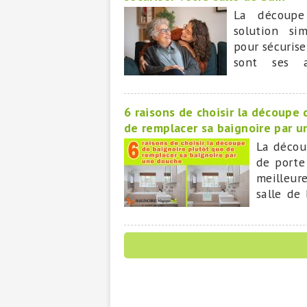
La découpe
solution si
pour sécurise
sont ses a
BAIGNOIRE MA
leader natio
6 raisons de choisir la découpe
de remplacer sa baignoire par 
La décou
de porte 
meilleur
salle de
boulevers
longs tra