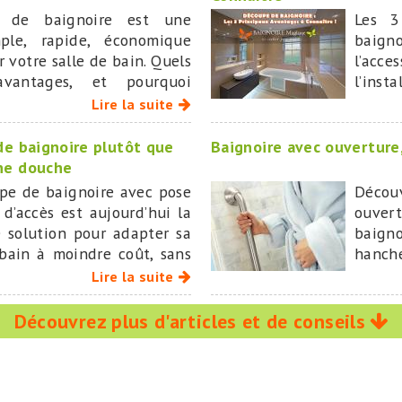
 de baignoire est une
Les 3
mple, rapide, économique
baign
r votre salle de bain. Quels
l’acc
vantages, et pourquoi
l’inst
GIQUE est aujourd’hui le
coût
Lire la suite
nal dans ce domaine ?
rempla
 de baignoire plutôt que
Baignoire avec ouverture,
une douche
pe de baignoire avec pose
Déco
d’accès est aujourd’hui la
ouvert
e solution pour adapter sa
baign
 bain à moindre coût, sans
hanch
er ses repères ni subir de
domici
Lire la suite
vaux.
Découvrez plus d'articles et de conseils