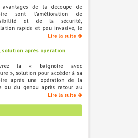
 avantages de la découpe de
oire sont l’amélioration de
essibilité et de la sécurité,
allation rapide et peu invasive, le
 moindre que celui d’un
Lire la suite
cement complet de baignoire.
 solution après opération
uvrez la « baignoire avec
ure », solution pour accéder à sa
oire après une opération de la
e ou du genou après retour au
le.
Lire la suite