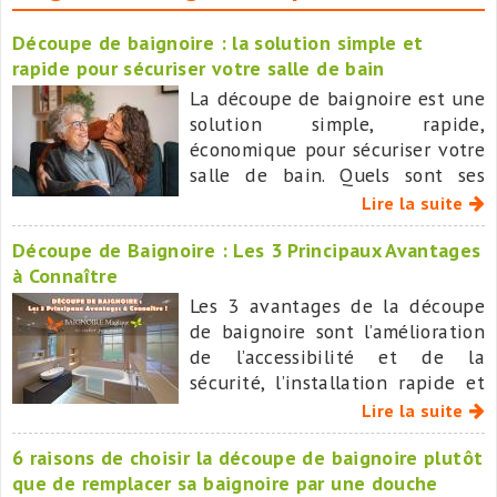
Découpe de baignoire : la solution simple et
rapide pour sécuriser votre salle de bain
La découpe de baignoire est une
solution simple, rapide,
économique pour sécuriser votre
salle de bain. Quels sont ses
avantages, et pourquoi
Lire la suite
BAIGNOIRE MAGIQUE est
Découpe de Baignoire : Les 3 Principaux Avantages
aujourd’hui le leader national
à Connaître
dans ce domaine ?
Les 3 avantages de la découpe
de baignoire sont l’amélioration
de l’accessibilité et de la
sécurité, l’installation rapide et
peu invasive, le coût moindre
Lire la suite
que celui d’un remplacement
6 raisons de choisir la découpe de baignoire plutôt
complet de baignoire.
que de remplacer sa baignoire par une douche