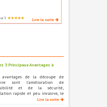
sur
5
Lire la suite
es 3 Principaux Avantages à
 avantages de la découpe de
oire sont l’amélioration de
essibilité et de la sécurité,
allation rapide et peu invasive, le
 moindre que celui d’un
Lire la suite
cement complet de baignoire.