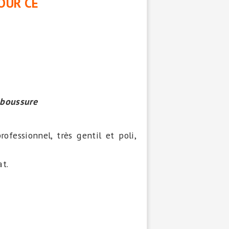
POUR CE
aboussure
ofessionnel, très gentil et poli,
at.