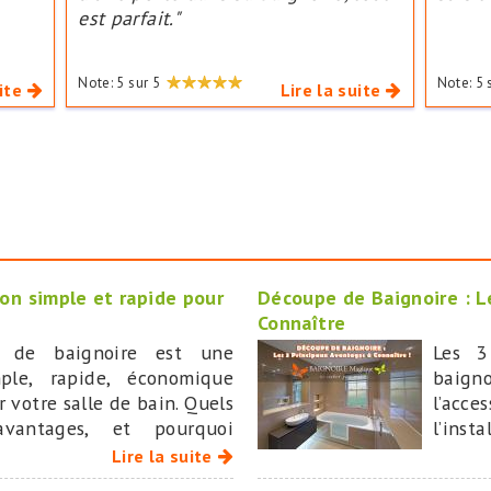
est parfait."
Note:
5
sur
5
Note:
5
ite
Lire la suite
ion simple et rapide pour
Découpe de Baignoire : L
Connaître
 de baignoire est une
Les 3
mple, rapide, économique
baign
r votre salle de bain. Quels
l’acc
vantages, et pourquoi
l’inst
GIQUE est aujourd’hui le
coût
Lire la suite
nal dans ce domaine ?
rempla