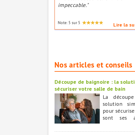
impeccable."
Note:
5
sur
5
Lire la su
Nos articles et conseils
Découpe de baignoire : la solut
sécuriser votre salle de bain
La découpe
solution si
pour sécurise
sont ses a
BAIGNOIRE MA
leader natio