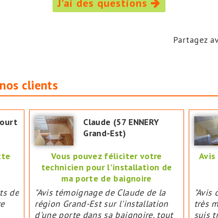
J'ai des questions
Partagez av
nos clients
court
Claude (57 ENNERY
Grand-Est)
tte
Vous pouvez féliciter votre
Avis
technicien pour l'installation de
ma porte de baignoire
its de
"Avis témoignage de Claude de la
"Avis 
re
région Grand-Est sur l'installation
très m
d'une porte dans sa baignoire, tout
suis t